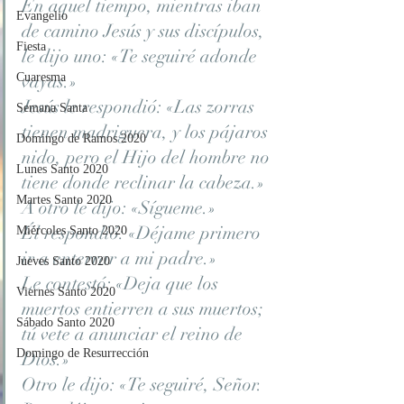
En aquel tiempo, mientras iban 
Evangelio
de camino Jesús y sus discípulos, 
Fiesta
le dijo uno: «Te seguiré adonde 
Cuaresma
vayas.» 
Jesús le respondió: «Las zorras 
Semana Santa
tienen madriguera, y los pájaros 
Domingo de Ramos 2020
nido, pero el Hijo del hombre no 
Lunes Santo 2020
tiene donde reclinar la cabeza.» 
Martes Santo 2020
A otro le dijo: «Sígueme.» 
Él respondió: «Déjame primero 
Miércoles Santo 2020
ir a enterrar a mi padre.» 
Jueves Santo 2020
Le contestó: «Deja que los 
Viernes Santo 2020
muertos entierren a sus muertos; 
Sábado Santo 2020
tú vete a anunciar el reino de 
Domingo de Resurrección
Dios.» 
Otro le dijo: «Te seguiré, Señor. 