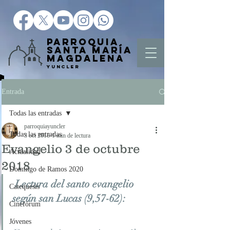
Parroquia
Santa María
Magd
alena
Yuncler
Entrada
Todas las entradas
parroquiayuncler
Todas las entradas
3 oct 2018
1 min de lectura
Evangelio 3 de octubre
Actualidad
2018
Domingo de Ramos 2020
Lectura del santo evangelio 
Catequesis
según san Lucas (9,57-62):
Cinefórum
Jóvenes