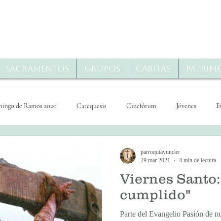
Sacramentos
Grupos
Cáritas
Patrim
ingo de Ramos 2020
Catequesis
Cinefórum
Jóvenes
E
omingo de Ramos 2020
Lunes Santo 2020
Martes Santo 2020
parroquiayuncler
29 mar 2021
4 min de lectura
Viernes Santo:
2020
Sábado Santo 2020
Domingo de Resurrección
cumplido"
Parte del Evangelio Pasión de nu