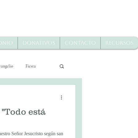
onio
Donativos
Contacto
Recursos
vangelio
Fiesta
Miércoles Santo 2020
 "Todo está
estro Señor Jesucristo según san