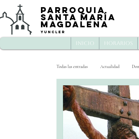
Parroquia
Santa María
Magd
alena
Yuncler
Inicio
Horarios
Todas las entradas
Actualidad
Dom
Cuaresma
Semana Santa
D
Jueves Santo 2020
Viernes Santo 