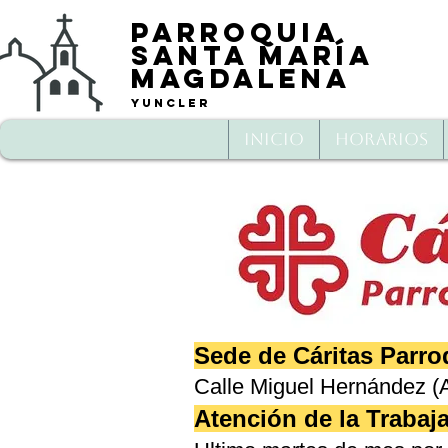
Parroquia
Santa María
Magd
alena
Yuncler
Inicio
Horarios
Sede de Cáritas Parro
Calle Miguel Hernández (A
Atención de la Trabaj