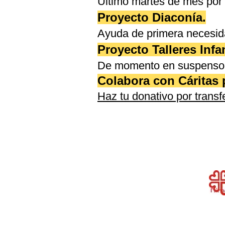
Ultimo martes de mes por
Proyecto Diaconía.
Ayuda de primera necesida
Proyecto Talleres Infan
De momento en suspenso
Colabora con Cáritas 
Haz tu donativo por tran