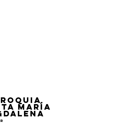
rroquia
ta María
gd
alena
er