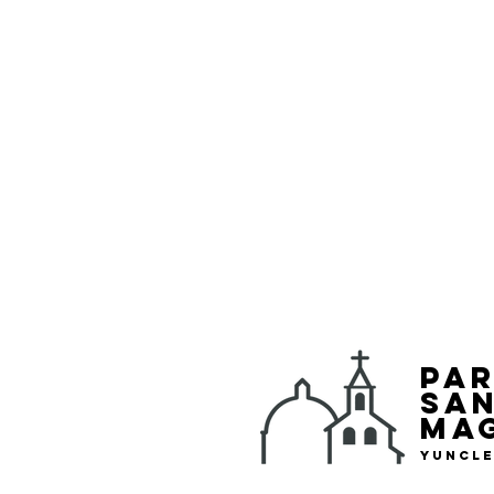
Pa
San
Ma
Yuncl