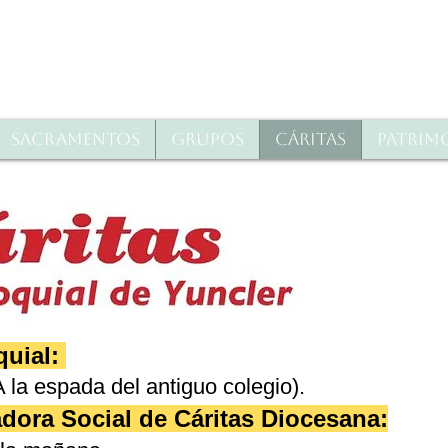
Sacramentos
Grupos
Cáritas
Patrim
quial:
 la espada del antiguo colegio).
adora Social de Cáritas Diocesana: