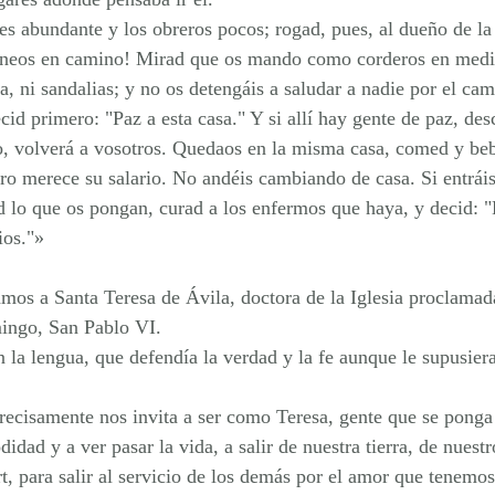
 es abundante y los obreros pocos; rogad, pues, al dueño de l
Poneos en camino! Mirad que os mando como corderos en medi
rja, ni sandalias; y no os detengáis a saludar a nadie por el c
ecid primero: "Paz a esta casa." Y si allí hay gente de paz, des
no, volverá a vosotros. Quedaos en la misma casa, comed y be
ro merece su salario. No andéis cambiando de casa. Si entrái
 lo que os pongan, curad a los enfermos que haya, y decid: "
ios."»
mos a Santa Teresa de Ávila, doctora de la Iglesia proclamad
ingo, San Pablo VI.
 la lengua, que defendía la verdad y la fe aunque le supusier
recisamente nos invita a ser como Teresa, gente que se ponga
idad y a ver pasar la vida, a salir de nuestra tierra, de nuestr
t, para salir al servicio de los demás por el amor que tenemos