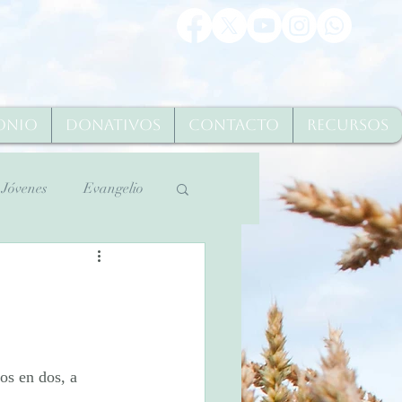
onio
Donativos
Contacto
Recursos
Jóvenes
Evangelio
Martes Santo 2020
os en dos, a 