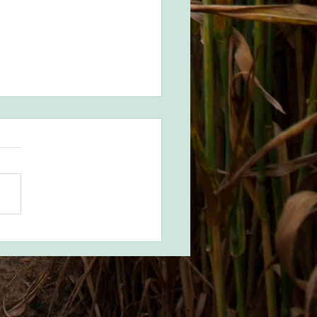
ngelio 3 de octubre
8
ra del santo evangelio según san
 (9,57-62): En aquel tiempo,
ras iban de camino Jesús y sus
ulos, le dijo uno: «Te...