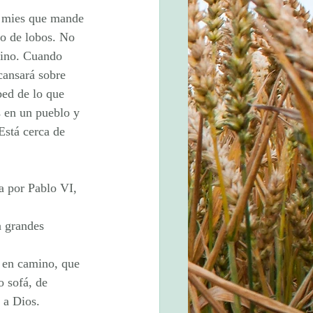
a mies que mande 
o de lobos. No 
amino. Cuando 
cansará sobre 
bed de lo que 
s en un pueblo y 
Está cerca de 
a por Pablo VI, 
a grandes 
 en camino, que 
o sofá, de 
 a Dios.