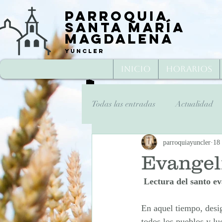
Parroquia
Santa María
Magd
alena
Yuncler
Inicio
Horarios
Todas las entradas
Actualidad
parroquiayuncler
18
Fiesta
Cuaresma
Sem
Evangel
Lectura del santo ev
Miércoles Santo 2020
Jueve
En aquel tiempo, desig
todos los pueblos y lu