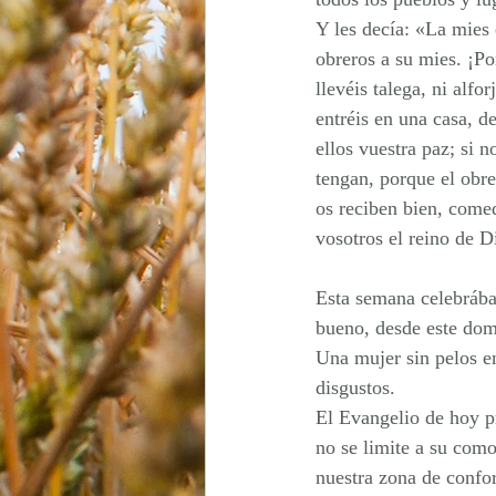
Domingo de Resurrección
Y les decía: «La mies
obreros a su mies. ¡
llevéis talega, ni alfo
entréis en una casa, d
ellos vuestra paz; si 
tengan, porque el obre
os reciben bien, comed
vosotros el reino de D
Esta semana celebrába
bueno, desde este dom
Una mujer sin pelos en
disgustos.
El Evangelio de hoy p
no se limite a su comod
nuestra zona de confor