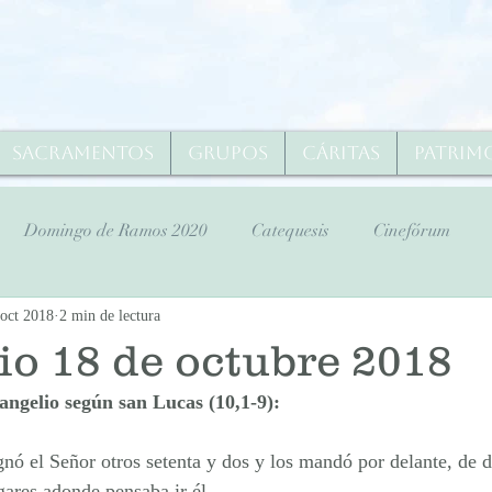
Sacramentos
Grupos
Cáritas
Patrim
Domingo de Ramos 2020
Catequesis
Cinefórum
 oct 2018
2 min de lectura
ana Santa
Domingo de Ramos 2020
Lunes Santo 2020
io 18 de octubre 2018
angelio según san Lucas (10,1-9):
s Santo 2020
Viernes Santo 2020
Sábado Santo 2020
nó el Señor otros setenta y dos y los mandó por delante, de d
gares adonde pensaba ir él. 