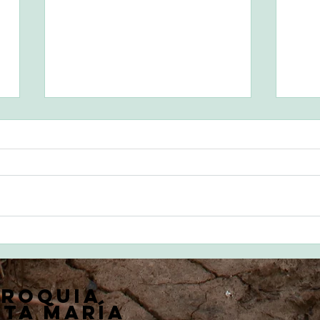
Eva
201
Lectu
Lucas
mient
discíp
Nuestra Madre, la Virgen
del Pilar
rroquia
ta María