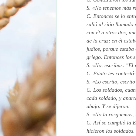
Domingo de Resurrección
S. «No tenemos más re
C. Entonces se lo entr
salió al sitio llamado
con él a otros dos, un
de la cruz; en él esta
judíos, porque estaba 
griego. Entonces los s
S. «No, escribas: "El 
C. Pilato les contestó:
S. «Lo escrito, escrito
C. Los soldados, cuan
cada soldado, y aparta
abajo. Y se dijeron:
S. «No la rasguemos, s
C. Así se cumplió la E
hicieron los soldados.