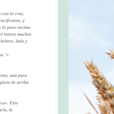
 con la cruz, 
rucificaron; y 
 y lo puso encima 
 el letrero muchos 
hebreo, latín y 
os."»
rtes, una para 
 pieza de arriba 
ica». Esto 
ría, la 