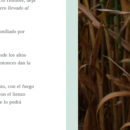
ecto Hombre, deja 
ro llevado al 
umillado por 
de los altos 
entonces dan la 
sto, con el fuego 
on el lienzo 
e lo podrá 