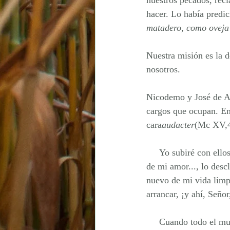
nuestros pecados, rec
hacer. Lo había predich
matadero, como oveja 
Nuestra misión es la d
nosotros.
Nicodemo y José de Ar
cargos que ocupan. En 
cara
audacter
(Mc XV,43
     Yo subiré con ello
de mi amor..., lo desc
nuevo de mi vida limpi
arrancar, ¡y ahí, Seño
     Cuando todo el m