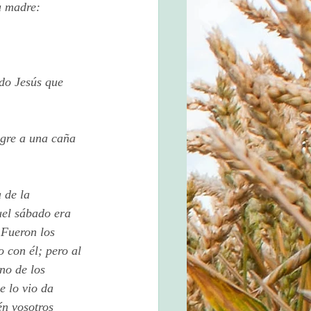
u madre:
ndo Jesús que 
agre a una caña 
 de la 
uel sábado era 
 Fueron los 
 con él; pero al 
no de los 
e lo vio da 
én vosotros 