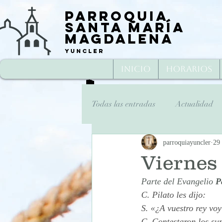
Parroquia
Santa María
Magd
alena
Yuncler
Inicio
Horarios
Todas las entradas
Actualidad
parroquiayuncler
29
Fiesta
Cuaresma
Sem
Viernes 
Parte del Evangelio 
P
Miércoles Santo 2020
Jueve
C. Pilato les dijo:
S. «¿A vuestro rey voy
C. Contestaron los su