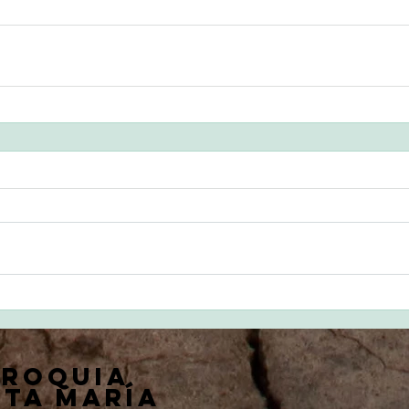
rroquia
ta María