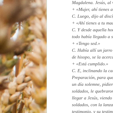
Magdalena. Jesús, al v
+ «Mujer, ahí tienes a
C. Luego, dijo al disc
+ «Ahí tienes a tu ma
C. Y desde aquella hor
todo había llegado a s
+ «Tengo sed.»
C. Había allí un jarr
de hisopo, se la acerc
+ «Está cumplido.»
C. E, inclinando la ca
Preparación, para que
un día solemne, pidier
soldados, le quebraron
llegar a Jesús, viendo
soldados, con la lanza
testimonio, y su testi