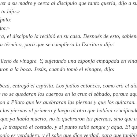
er a su madre y cerca al discípulo que tanto quería, dijo a s
 tu hijo.»
ípulo:
dre.»
a, el discípulo la recibió en su casa. Después de esto, sabie
u término, para que se cumpliera la Escritura dijo:
o lleno de vinagre. Y, sujetando una esponja empapada en vin
aron a la boca. Jesús, cuando tomó el vinagre, dijo:
beza, entregó el espíritu. Los judíos entonces, como era el día
 no se quedaran los cuerpos en la cruz el sábado, porque aq
on a Pilato que les quebraran las piernas y que los quitaran.
 las piernas al primero y luego al otro que habían crucificado
 que ya había muerto, no le quebraron las piernas, sino que u
, le traspasó el costado, y al punto salió sangre y agua. El qu
monio es verdadero, y él sabe que dice verdad, para que tambi