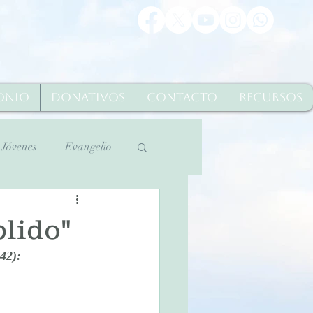
onio
Donativos
Contacto
Recursos
Jóvenes
Evangelio
Martes Santo 2020
plido"
42):