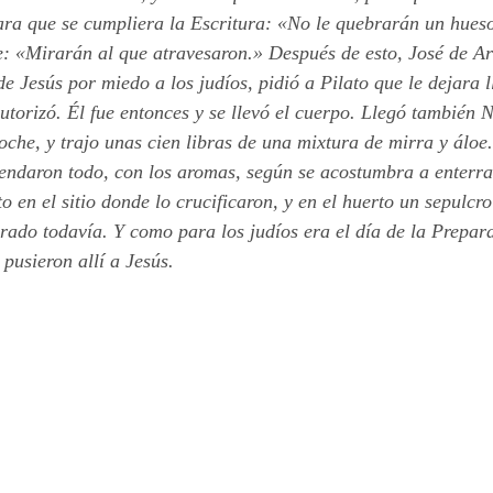
ara que se cumpliera la Escritura: «No le quebrarán un hueso
ce: «Mirarán al que atravesaron.» Después de esto, José de Ar
de Jesús por miedo a los judíos, pidió a Pilato que le dejara l
autorizó. Él fue entonces y se llevó el cuerpo. Llegó también 
oche, y trajo unas cien libras de una mixtura de mirra y áloe
vendaron todo, con los aromas, según se acostumbra a enterrar
o en el sitio donde lo crucificaron, y en el huerto un sepulcr
rado todavía. Y como para los judíos era el día de la Prepara
 pusieron allí a Jesús.