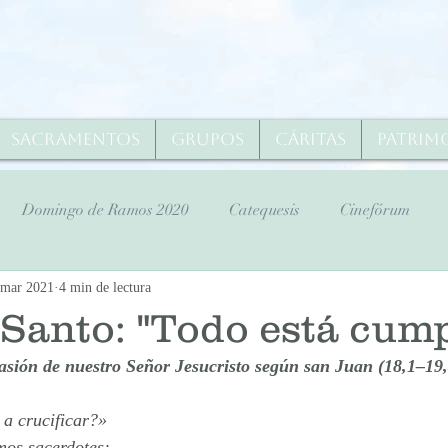
Sacramentos
Grupos
Cáritas
Patrim
Domingo de Ramos 2020
Catequesis
Cinefórum
 mar 2021
4 min de lectura
ana Santa
Domingo de Ramos 2020
Lunes Santo 2020
Santo: "Todo está cum
asión de nuestro Señor Jesucristo según san Juan (18,1–19,
s Santo 2020
Viernes Santo 2020
Sábado Santo 2020
 a crucificar?»
mos sacerdotes: