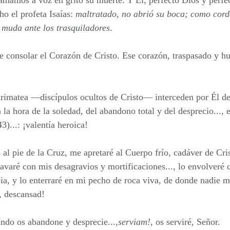
lamamos a voz en grito su muerte. Y Él, perfecto Dios y perf
o el profeta Isaías: 
maltratado, no abrió su boca; como corde
muda ante los trasquiladores
.
e consolar el Corazón de Cristo. Ese corazón, traspasado y h
imatea —discípulos ocultos de Cristo— interceden por Él des
la hora de la soledad, del abandono total y del desprecio..., 
)...: ¡valentía heroica!
s al pie de la Cruz, me apretaré al Cuerpo frío, cadáver de Cri
lavaré con mis desagravios y mortificaciones..., lo envolveré c
a, y lo enterraré en mi pecho de roca viva, de donde nadie m
r, descansad!
undo os abandone y desprecie...,
serviam!
, os serviré, Señor.