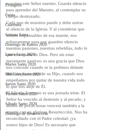
nosotros este Señor nuestro. Guarda silencio 
Evangelio
para aprender del Maestro, al contemplar su 
Fiesta
cuerpo destrozado.
Cada uno de nosotros puede y debe unirse 
Cuaresma
al silencio de la Iglesia. Y al considerar que 
Semana Santa
somos responsables de esa muerte, nos 
esforzaremos para que guarden silencio 
Domingo de Ramos 2020
nuestras pasiones, nuestras rebeldías, todo lo 
Lunes Santo 2020
que nos aparte de Dios. Pero sin estar 
meramente pasivos: es una gracia que Dios 
Martes Santo 2020
nos concede cuando se la pedimos delante 
del Cuerpo muerto de su Hijo, cuando nos 
Miércoles Santo 2020
empeñamos por quitar de nuestra vida todo 
Jueves Santo 2020
lo que nos aleje de Él.
El Sábado Santo no es una jornada triste. El 
Viernes Santo 2020
Señor ha vencido al demonio y al pecado, y 
Sábado Santo 2020
dentro de pocas horas vencerá también a la 
muerte con su gloriosa Resurrección. Nos ha 
Domingo de Resurrección
reconciliado con el Padre celestial: ¡ya 
somos hijos de Dios! Es necesario que 