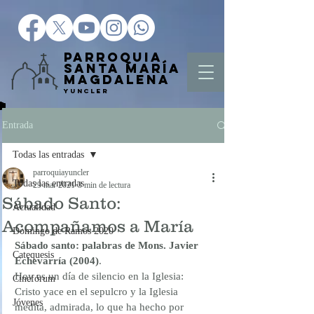
Parroquia
Santa María
Magd
alena
Yuncler
Entrada
Todas las entradas
parroquiayuncler
Todas las entradas
29 mar 2021
3 min de lectura
Sábado Santo:
Actualidad
Acompañamos a María
Domingo de Ramos 2020
Sábado santo: palabras de Mons. Javier 
Catequesis
Echevarría (2004)
.
Hoy es un día de silencio en la Iglesia: 
Cinefórum
Cristo yace en el sepulcro y la Iglesia 
Jóvenes
medita, admirada, lo que ha hecho por 