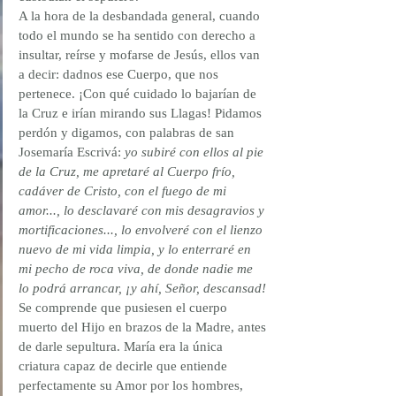
A la hora de la desbandada general, cuando 
todo el mundo se ha sentido con derecho a 
insultar, reírse y mofarse de Jesús, ellos van 
a decir: dadnos ese Cuerpo, que nos 
pertenece. ¡Con qué cuidado lo bajarían de 
la Cruz e irían mirando sus Llagas! Pidamos 
perdón y digamos, con palabras de san 
Josemaría Escrivá: 
yo subiré con ellos al pie 
de la Cruz, me apretaré al Cuerpo frío, 
cadáver de Cristo, con el fuego de mi 
amor..., lo desclavaré con mis desagravios y 
mortificaciones..., lo envolveré con el lienzo 
nuevo de mi vida limpia, y lo enterraré en 
mi pecho de roca viva, de donde nadie me 
lo podrá arrancar, ¡y ahí, Señor, descansad!
Se comprende que pusiesen el cuerpo 
muerto del Hijo en brazos de la Madre, antes 
de darle sepultura. María era la única 
criatura capaz de decirle que entiende 
perfectamente su Amor por los hombres, 