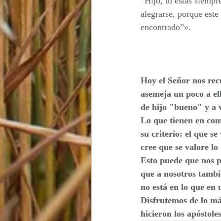
“Hijo, tú estás siempr
alegrarse, porque est
encontrado”».
Hoy el Señor nos rec
asemeja un poco a ell
de hijo "bueno" y a 
Lo que tienen en com
su criterio: el que s
cree que se valore lo
Esto puede que nos p
que a nosotros tambié
no está en lo que en 
Disfrutemos de lo má
hicieron los apóstole