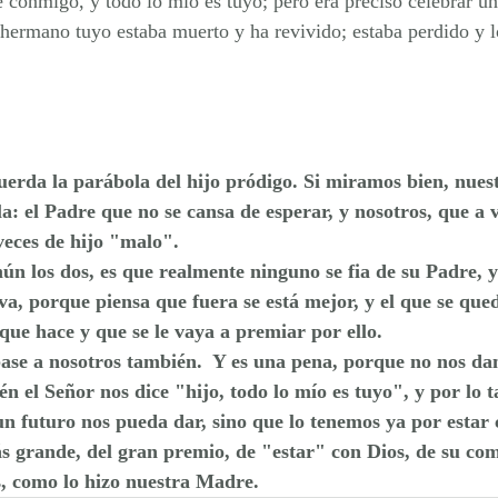
e conmigo, y todo lo mío es tuyo; pero era preciso celebrar u
e hermano tuyo estaba muerto y ha revivido; estaba perdido y 
uerda la parábola del hijo pródigo. Si miramos bien, nuest
a: el Padre que no se cansa de esperar, y nosotros, que a
veces de hijo "malo".
ún los dos, es que realmente ninguno se fia de su Padre, 
e va, porque piensa que fuera se está mejor, y el que se qu
 que hace y que se le vaya a premiar por ello.
ase a nosotros también.  Y es una pena, porque no nos da
n el Señor nos dice "hijo, todo lo mío es tuyo", y por lo t
un futuro nos pueda dar, sino que lo tenemos ya por estar 
s grande, del gran premio, de "estar" con Dios, de su co
s, como lo hizo nuestra Madre. 