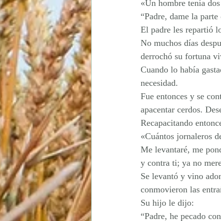
«Un hombre tenía dos h
“Padre, dame la parte 
El padre les repartió l
No muchos días después
derrochó su fortuna v
Cuando lo había gastad
necesidad.
Fue entonces y se con
apacentar cerdos. Dese
Recapacitando entonces
«Cuántos jornaleros d
Me levantaré, me pondr
y contra ti; ya no mer
Se levantó y vino adon
conmovieron las entrañ
Su hijo le dijo:
“Padre, he pecado cont