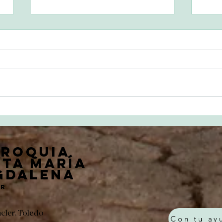
Santa María, Madre de
Pre
Dios
Señ
rroquia
ta María
gd
alena
er
ncler, Toledo
Con tu ay