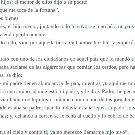
ijos; el menor de ellos dijo a su padre:
que me toca de la fortuna”.
os bienes.
, el hijo menor, juntando todo lo suyo, se marchó a un país l
iviendo perdidamente.
o todo, vino por aquella tierra un hambre terrible, y empezó 
trató con uno de los ciudadanos de aquel país que lo mandó a
aba saciarse de las algarrobas que comían los cerdos, pero na
, se dijo:
e mi padre tienen abundancia de pan, mientras yo aquí me mu
é en camino adonde está mi padre, y le diré: Padre, he pecad
ezco llamarme hijo tuyo: trátame como a uno de tus jornaleros
de estaba su padre; cuando todavía estaba lejos, su padre lo v
as; y, echando a correr, se le echó al cuello y lo cubrió de be
ra el cielo y contra ti; ya no merezco llamarme hijo tuyo”.