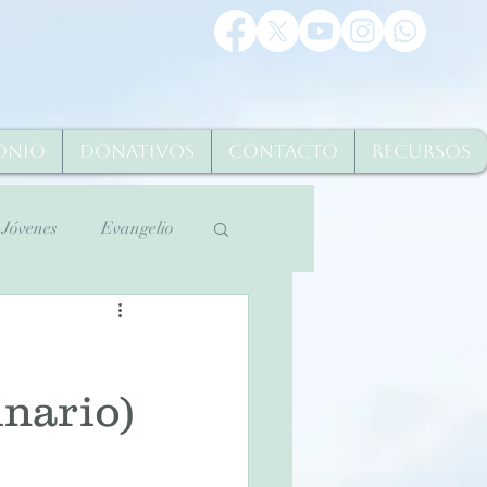
onio
Donativos
Contacto
Recursos
Jóvenes
Evangelio
Martes Santo 2020
inario)