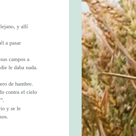
ejano, y allí 
él a pasar 
 sus campos a 
die le daba nada.
ero de hambre. 
o contra el cielo 
”.
io y se le 
sos.