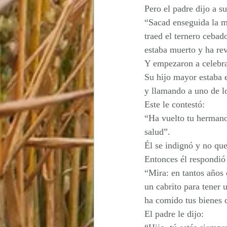
Pero el padre dijo a su
“Sacad enseguida la me
traed el ternero ceba
estaba muerto y ha re
Y empezaron a celebra
Su hijo mayor estaba e
y llamando a uno de lo
Este le contestó:
“Ha vuelto tu hermano;
salud”.
Él se indignó y no quer
Entonces él respondió 
“Mira: en tantos años
un cabrito para tener
ha comido tus bienes 
El padre le dijo: