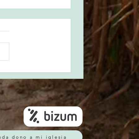
parad el camino del
or
uda dono a mi iglesia