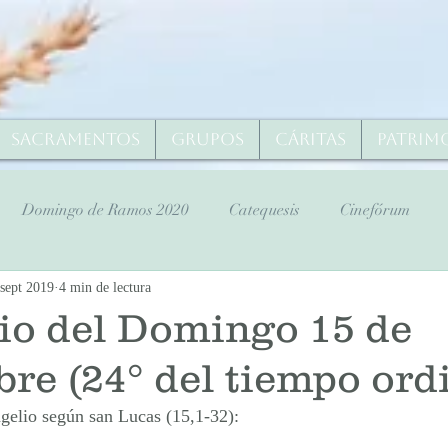
Sacramentos
Grupos
Cáritas
Patrim
Domingo de Ramos 2020
Catequesis
Cinefórum
sept 2019
4 min de lectura
ana Santa
Domingo de Ramos 2020
Lunes Santo 2020
io del Domingo 15 de
re (24° del tiempo ord
s Santo 2020
Viernes Santo 2020
Sábado Santo 2020
ngelio según san Lucas (15,1-32):