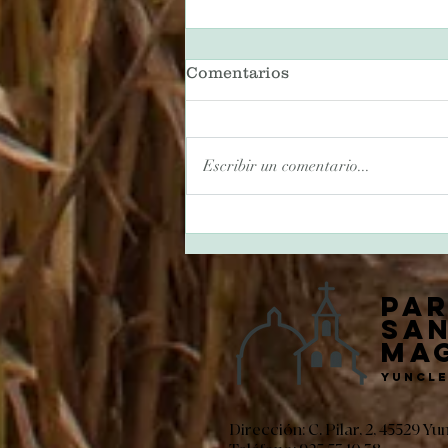
Comentarios
Escribir un comentario...
Bautismo del Señor
Pa
San
Ma
Yuncl
Dirección: C. Pilar, 2, 45529 Yu