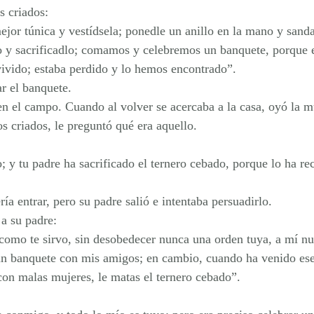
s criados:
jor túnica y vestídsela; ponedle un anillo en la mano y sandal
do y sacrificadlo; comamos y celebremos un banquete, porque e
vivido; estaba perdido y lo hemos encontrado”.
r el banquete.
n el campo. Cuando al volver se acercaba a la casa, oyó la mú
s criados, le preguntó qué era aquello.
 y tu padre ha sacrificado el ternero cebado, porque lo ha re
ía entrar, pero su padre salió e intentaba persuadirlo.
a su padre:
 como te sirvo, sin desobedecer nunca una orden tuya, a mí n
 un banquete con mis amigos; en cambio, cuando ha venido ese
con malas mujeres, le matas el ternero cebado”.