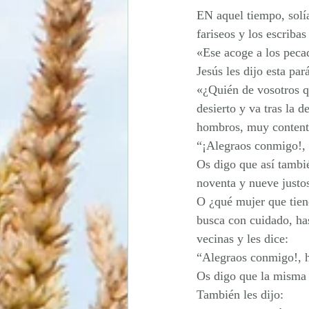
Domingo de Resurrección
EN aquel tiempo, solía
fariseos y los escrib
«Ese acoge a los peca
Jesús les dijo esta par
«¿Quién de vosotros qu
desierto y va tras la d
hombros, muy contento;
“¡Alegraos conmigo!, 
Os digo que así tambié
noventa y nueve justos
O ¿qué mujer que tiene
busca con cuidado, has
vecinas y les dice:
“Alegraos conmigo!, h
Os digo que la misma 
También les dijo: