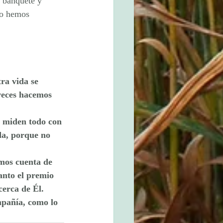
n banquete y 
lo hemos 
ra vida se 
 veces hacemos 
y miden todo con 
eda, porque no 
mos cuenta de 
anto el premio 
cerca de Él.
mpañía, como lo 